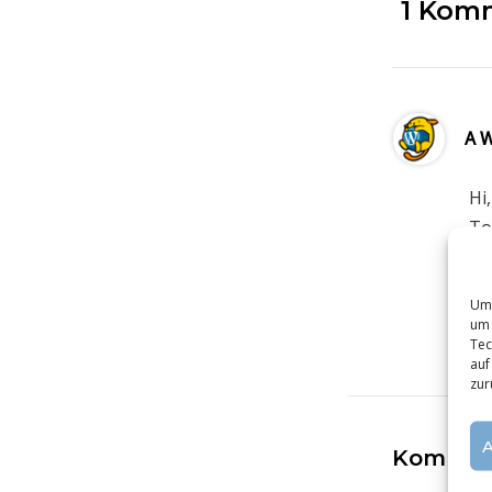
1 Komm
A 
Hi
To
vi
Co
Um 
um 
A
Tec
auf
zur
Komment