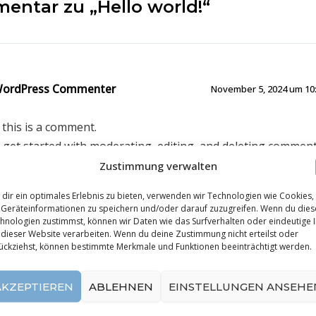
entar zu „Hello world!“
WordPress Commenter
November 5, 2024 um 10:
, this is a comment.
 get started with moderating, editing, and deleting comment
sit the Comments screen in the dashboard.
Zustimmung verwalten
mmenter avatars come from
Gravatar
.
dir ein optimales Erlebnis zu bieten, verwenden wir Technologien wie Cookies,
Geräteinformationen zu speichern und/oder darauf zuzugreifen. Wenn du dies
ntworten
hnologien zustimmst, können wir Daten wie das Surfverhalten oder eindeutige 
 dieser Website verarbeiten. Wenn du deine Zustimmung nicht erteilst oder
ückziehst, können bestimmte Merkmale und Funktionen beeinträchtigt werden.
AKZEPTIEREN
ABLEHNEN
EINSTELLUNGEN ANSEHE
ar verfassen