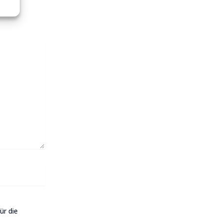
 mit
*
ür die