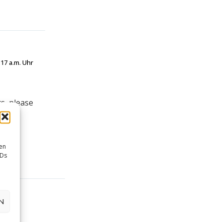
17 a.m. Uhr
s, please
en
IDs
N