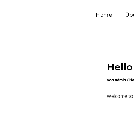
Zum
Inhalt
Home
Üb
springen
Hello
Von
admin
/
No
Welcome to W