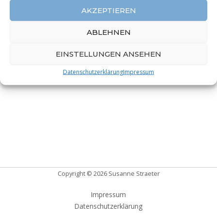
AKZEPTIEREN
Quelle:
ABLEHNEN
https://www.e-recht24.de/impressum-generator.html
EINSTELLUNGEN ANSEHEN
Webdesign:
https://sonjamedia.com
Datenschutzerklärung
Impressum
Copyright © 2026 Susanne Straeter
Impressum
Datenschutzerklärung