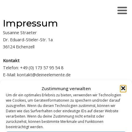
Zum
Inhalt
springen
Impressum
Susanne Straeter
Dr. Eduard-Stieler-Str. 1a
36124 Eichenzell
Kontakt
Telefon: +49 (0) 173 57 95 54 8
E-Mail: kontakt@deineelemente.de
Zustimmung verwalten
Redaktionell verantwortlich
Um dir ein optimales Erlebnis zu bieten, verwenden wir Technologien
Susanne Straeter
wie Cookies, um Geräteinformationen zu speichern und/oder darauf
zuzugreifen. Wenn du diesen Technologien zustimmst, können wir
Verbraucherstreitbeilegung/Universalschlichtungsstelle
Daten wie das Surfverhalten oder eindeutige IDs auf dieser Website
verarbeiten. Wenn du deine Zustimmung nicht erteilst oder
Wir sind nicht bereit oder verpflichtet, an
zurückziehst, können bestimmte Merkmale und Funktionen
Streitbeilegungsverfahren vor einer
beeinträchtigt werden.
Verbraucherschlichtungsstelle teilzunehmen.